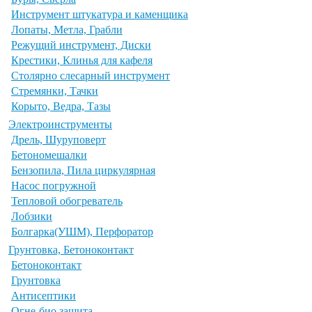
Инструмент штукатура и каменщика
Лопаты, Метла, Грабли
Режущий инструмент, Диски
Крестики, Клинья для кафеля
Столярно слесарный инструмент
Стремянки, Тачки
Корыто, Ведра, Тазы
Электроинструменты
Дрель, Шуруповерт
Бетономешалки
Бензопила, Пила циркулярная
Насос погружной
Тепловой обогреватель
Лобзики
Болгарка(УШМ), Перфоратор
Грунтовка, Бетоноконтакт
Бетоноконтакт
Грунтовка
Антисептики
Огне-био защита