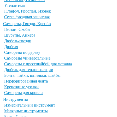
Утеплитель
Ютафол, Изоспан, Изовек
Сетка фасадная защитная
Саморезы, Гвозди, Крепёж
Гвозди, Скобы
Шурупы, Анкера
Дюбель-гвозди
Дюбеля
Саморезы по дереву
Саморезы универсальные
Саморезы с прессшайбой для металла
Дюбель для теплоизоляции
Болты, гайки, шпильки, шайбы
Перфорированная лента
Крепежные уголки
Саморезы для кровли
Инструменты
Измерительный инструмент
Малярные инструменты
Буры, Сверла