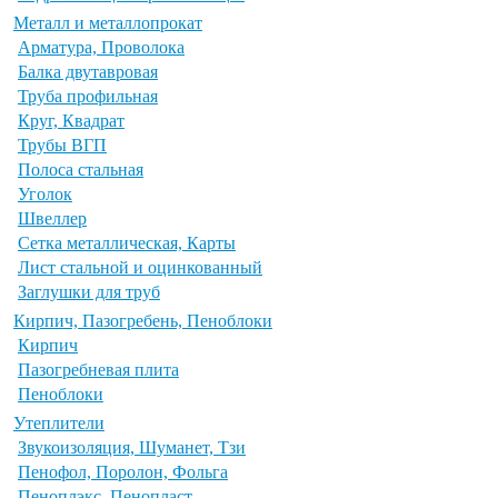
Металл и металлопрокат
Арматура, Проволока
Балка двутавровая
Труба профильная
Круг, Квадрат
Трубы ВГП
Полоса стальная
Уголок
Швеллер
Сетка металлическая, Карты
Лист стальной и оцинкованный
Заглушки для труб
Кирпич, Пазогребень, Пеноблоки
Кирпич
Пазогребневая плита
Пеноблоки
Утеплители
Звукоизоляция, Шуманет, Тзи
Пенофол, Поролон, Фольга
Пеноплэкс, Пенопласт