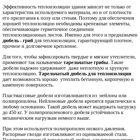
Эффективность теплоизоляции здания зависит не только от
характеристик используемого материала, но и от плотности
его прилегания к полу или стенам. Поэтому для обеспечения
хорошей теплоизоляции необходимы крепежные элементы,
обеспечивающие герметичное соединение
теплоизоляционных листов. Именно для этого и предназначен
дюбель - гриб
для теплоизоляции, гарантирующий плотное,
прочное и долговечное крепление.
Для того, чтобы зафиксировать твердые и мягкие утеплители,
применяют так называемые
тарельчатые грибы
. Такие
дюбели надежно удерживают даже неплотную и хрупкую
теплоизоляцию.
Тарельчатый дюбель для теплоизоляции
дает возможность хорошо утеплить бетонную, кирпичную и
каменную поверхность.
Пластмассовые дюбели изготавливаются из нейлона или
полипропилена. Нейлоновые дюбели крепятся практически к
любому основанию. Такой дюбель может выдержать нагрузку
до 450 кг. У полипропиленового дюбеля устойчивость к
механическим нагрузкам немного выше.
При этом используется полипропилен низкого давления.
Распорные гвозди изготавливают из оцинкованной стали.
Полипропиленовый тарельчатый дюбель для теплоизоляции