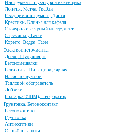
Инструмент штукатура и каменщика
Лопаты, Метла, Грабли
Режущий инструмент, Диски
Крестики, Клинья для кафеля
Столярно слесарный инструмент
Стремянки, Тачки
Корыто, Ведра, Тазы
Электроинструменты
Дрель, Шуруповерт
Бетономешалки
Бензопила, Пила циркулярная
Насос погружной
Тепловой обогреватель
Лобзики
Болгарка(УШМ), Перфоратор
Грунтовка, Бетоноконтакт
Бетоноконтакт
Грунтовка
Антисептики
Огне-био защита