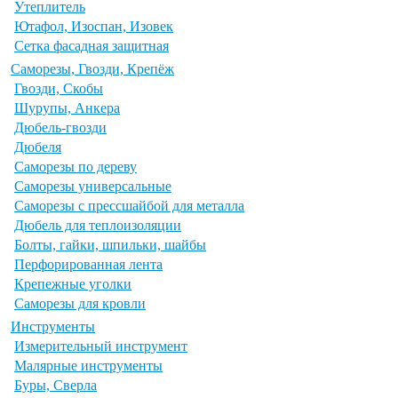
Утеплитель
Ютафол, Изоспан, Изовек
Сетка фасадная защитная
Саморезы, Гвозди, Крепёж
Гвозди, Скобы
Шурупы, Анкера
Дюбель-гвозди
Дюбеля
Саморезы по дереву
Саморезы универсальные
Саморезы с прессшайбой для металла
Дюбель для теплоизоляции
Болты, гайки, шпильки, шайбы
Перфорированная лента
Крепежные уголки
Саморезы для кровли
Инструменты
Измерительный инструмент
Малярные инструменты
Буры, Сверла