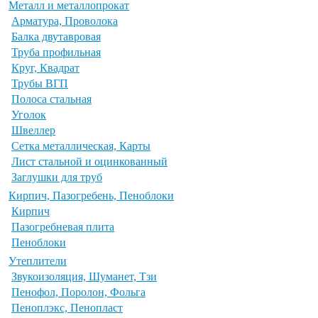
Металл и металлопрокат
Арматура, Проволока
Балка двутавровая
Труба профильная
Круг, Квадрат
Трубы ВГП
Полоса стальная
Уголок
Швеллер
Сетка металлическая, Карты
Лист стальной и оцинкованный
Заглушки для труб
Кирпич, Пазогребень, Пеноблоки
Кирпич
Пазогребневая плита
Пеноблоки
Утеплители
Звукоизоляция, Шуманет, Тзи
Пенофол, Поролон, Фольга
Пеноплэкс, Пенопласт