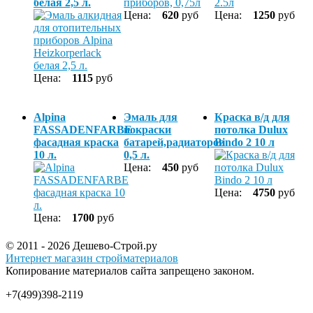
белая 2,5 л.
Цена:
620
руб
Цена:
1250
руб
Цена:
1115
руб
Alpina
Эмаль для
Краска в/д для
FASSADENFARBE
покраски
потолка Dulux
фасадная краска
батарей,радиаторов
Bindo 2 10 л
10 л.
0,5 л.
Цена:
450
руб
Цена:
4750
руб
Цена:
1700
руб
© 2011 - 2026 Дешево-Строй.ру
Интернет магазин стройматериалов
Копирование материалов сайта запрещено законом.
+7(499)398-2119