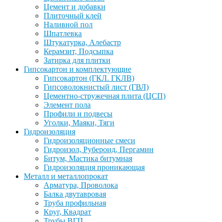
Цемент и добавки
Плиточный клей
Наливной пол
Шпатлевка
Штукатурка, Алебастр
Керамзит, Подсыпка
Затирка для плитки
Гипсокартон и комплектующие
Гипсокартон (ГКЛ. ГКЛВ)
Гипсоволокнистый лист (ГВЛ)
Цементно-стружечная плита (ЦСП)
Элемент пола
Профили и подвесы
Уголки, Маяки, Тяги
Гидроизоляция
Гидроизоляционные смеси
Гидроизол, Рубероид, Пергамин
Битум, Мастика битумная
Гидроизоляция проникающая
Металл и металлопрокат
Арматура, Проволока
Балка двутавровая
Труба профильная
Круг, Квадрат
Трубы ВГП