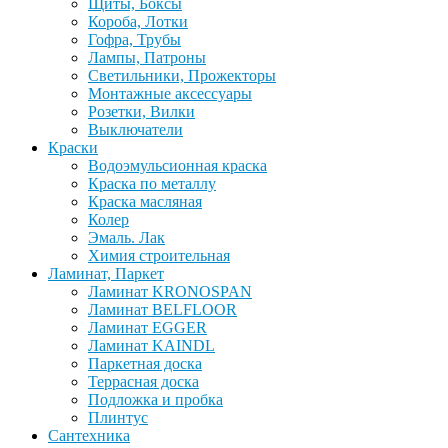
Щиты, Боксы
Короба, Лотки
Гофра, Трубы
Лампы, Патроны
Светильники, Прожекторы
Монтажные аксессуары
Розетки, Вилки
Выключатели
Краски
Водоэмульсионная краска
Краска по металлу
Краска масляная
Колер
Эмаль. Лак
Химия строительная
Ламинат, Паркет
Ламинат KRONOSPAN
Ламинат BELFLOOR
Ламинат EGGER
Ламинат KAINDL
Паркетная доска
Террасная доска
Подложка и пробка
Плинтус
Сантехника