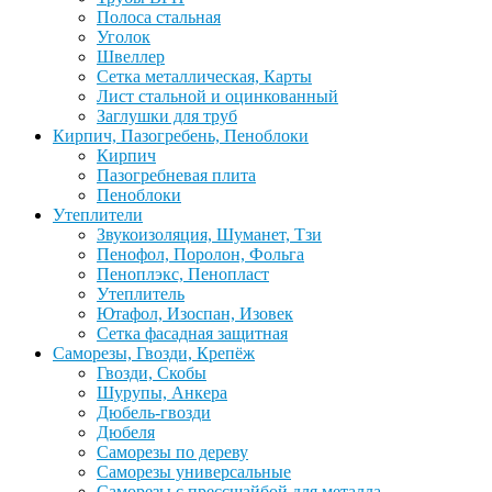
Полоса стальная
Уголок
Швеллер
Сетка металлическая, Карты
Лист стальной и оцинкованный
Заглушки для труб
Кирпич, Пазогребень, Пеноблоки
Кирпич
Пазогребневая плита
Пеноблоки
Утеплители
Звукоизоляция, Шуманет, Тзи
Пенофол, Поролон, Фольга
Пеноплэкс, Пенопласт
Утеплитель
Ютафол, Изоспан, Изовек
Сетка фасадная защитная
Саморезы, Гвозди, Крепёж
Гвозди, Скобы
Шурупы, Анкера
Дюбель-гвозди
Дюбеля
Саморезы по дереву
Саморезы универсальные
Саморезы с прессшайбой для металла