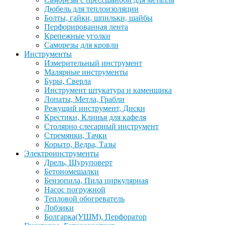
Дюбель для теплоизоляции
Болты, гайки, шпильки, шайбы
Перфорированная лента
Крепежные уголки
Саморезы для кровли
Инструменты
Измерительный инструмент
Малярные инструменты
Буры, Сверла
Инструмент штукатура и каменщика
Лопаты, Метла, Грабли
Режущий инструмент, Диски
Крестики, Клинья для кафеля
Столярно слесарный инструмент
Стремянки, Тачки
Корыто, Ведра, Тазы
Электроинструменты
Дрель, Шуруповерт
Бетономешалки
Бензопила, Пила циркулярная
Насос погружной
Тепловой обогреватель
Лобзики
Болгарка(УШМ), Перфоратор