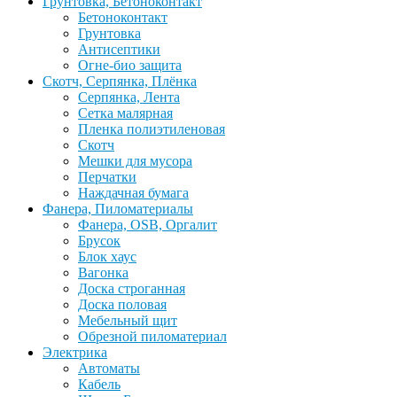
Грунтовка, Бетоноконтакт
Бетоноконтакт
Грунтовка
Антисептики
Огне-био защита
Скотч, Серпянка, Плёнка
Серпянка, Лента
Сетка малярная
Пленка полиэтиленовая
Скотч
Мешки для мусора
Перчатки
Наждачная бумага
Фанера, Пиломатериалы
Фанера, OSB, Оргалит
Брусок
Блок хаус
Вагонка
Доска строганная
Доска половая
Мебельный щит
Обрезной пиломатериал
Электрика
Автоматы
Кабель