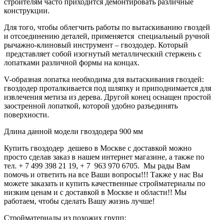
строителям часто приходится демонтировать различные
конструкции.
Для того, чтобы облегчить работы по вытаскиванию гвоздей
и отсоединению деталей, применяется специальный ручной
рычажно-клиновый инструмент – гвоздодер. Который
представляет собой изогнутый металлический стержень с
лопатками различной формы на концах.
V-образная лопатка необходима для вытаскивания гвоздей:
гвоздодер проталкивается под шляпку и приподнимается для
извлечения метиза из дерева. Другой конец оснащен простой
заостренной лопаткой, которой удобно разъединять
поверхности.
Длина данной модели гвоздодера 900 мм
Купить гвоздодер дешево в Москве с доставкой можно
просто сделав заказ в нашем интернет магазине, а также по
тел. + 7 499 398 21 19, + 7 963 970 6705. Мы рады Вам
помочь и ответить на все Ваши вопросы!!! Также у нас Вы
можете заказать и купить качественные стройматериалы по
низким ценам и с доставкой в Москве и области!! Мы
работаем, чтобы сделать Вашу жизнь лучше!
Стройматериалы из похожих групп: