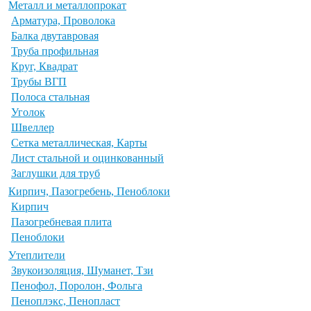
Металл и металлопрокат
Арматура, Проволока
Балка двутавровая
Труба профильная
Круг, Квадрат
Трубы ВГП
Полоса стальная
Уголок
Швеллер
Сетка металлическая, Карты
Лист стальной и оцинкованный
Заглушки для труб
Кирпич, Пазогребень, Пеноблоки
Кирпич
Пазогребневая плита
Пеноблоки
Утеплители
Звукоизоляция, Шуманет, Тзи
Пенофол, Поролон, Фольга
Пеноплэкс, Пенопласт