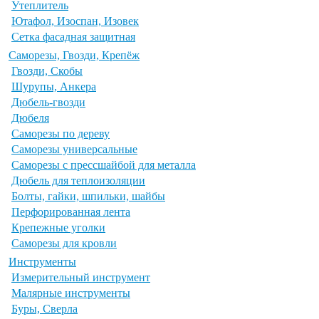
Утеплитель
Ютафол, Изоспан, Изовек
Сетка фасадная защитная
Саморезы, Гвозди, Крепёж
Гвозди, Скобы
Шурупы, Анкера
Дюбель-гвозди
Дюбеля
Саморезы по дереву
Саморезы универсальные
Саморезы с прессшайбой для металла
Дюбель для теплоизоляции
Болты, гайки, шпильки, шайбы
Перфорированная лента
Крепежные уголки
Саморезы для кровли
Инструменты
Измерительный инструмент
Малярные инструменты
Буры, Сверла