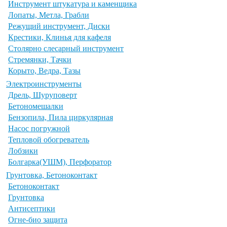
Инструмент штукатура и каменщика
Лопаты, Метла, Грабли
Режущий инструмент, Диски
Крестики, Клинья для кафеля
Столярно слесарный инструмент
Стремянки, Тачки
Корыто, Ведра, Тазы
Электроинструменты
Дрель, Шуруповерт
Бетономешалки
Бензопила, Пила циркулярная
Насос погружной
Тепловой обогреватель
Лобзики
Болгарка(УШМ), Перфоратор
Грунтовка, Бетоноконтакт
Бетоноконтакт
Грунтовка
Антисептики
Огне-био защита