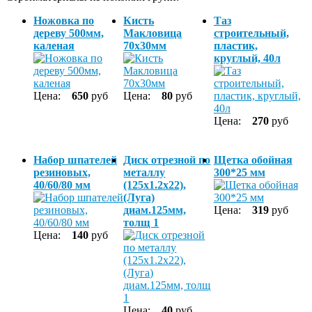
Ножовка по
Кисть
Таз
дереву 500мм,
Макловица
строительный,
каленая
70х30мм
пластик,
круглый, 40л
Цена:
650
руб
Цена:
80
руб
Цена:
270
руб
Набор шпателей
Диск отрезной по
Щетка обойная
резиновых,
металлу
300*25 мм
40/60/80 мм
(125х1.2х22),
(Луга)
диам.125мм,
Цена:
319
руб
толщ 1
Цена:
140
руб
Цена:
40
руб