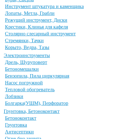
Инструмент штукатура и каменщика
Лопаты, Метла, Грабли
Режущий инструмент, Диски
Крестики, Клинья для кафеля
Столярно слесарный инструмент
Стремянки, Тачки
Корыто, Ведра, Тазы
Электроинструменты
Дрель, Шуруповерт
Бетономешалки
Бензопила, Пила циркулярная
Насос погружной
Тепловой обогреватель
Лобзики
Болгарка(УШМ), Перфоратор
Грунтовка, Бетоноконтакт
Бетоноконтакт
Грунтовка
Антисептики
Огне-био защита