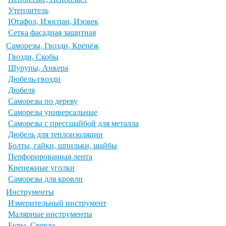
Утеплитель
Ютафол, Изоспан, Изовек
Сетка фасадная защитная
Саморезы, Гвозди, Крепёж
Гвозди, Скобы
Шурупы, Анкера
Дюбель-гвозди
Дюбеля
Саморезы по дереву
Саморезы универсальные
Саморезы с прессшайбой для металла
Дюбель для теплоизоляции
Болты, гайки, шпильки, шайбы
Перфорированная лента
Крепежные уголки
Саморезы для кровли
Инструменты
Измерительный инструмент
Малярные инструменты
Буры, Сверла