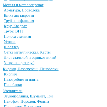
Металл и металлопрокат
Арматура, Проволока
Балка двутавровая
Труба профильная
Круг, Квадрат
Трубы ВГП
Полоса стальная
Уголок
Швеллер
Сетка металлическая, Карты
Лист стальной и оцинкованный
Заглушки для труб
Кирпич, Пазогребень, Пеноблоки
Кирпич
Пазогребневая плита
Пеноблоки
Утеплители
Звукоизоляция, Шуманет, Тзи
Пенофол, Поролон, Фольга
Пеноплэкс, Пенопласт