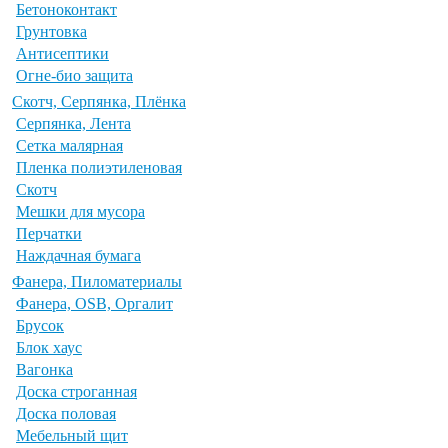
Бетоноконтакт
Грунтовка
Антисептики
Огне-био защита
Скотч, Серпянка, Плёнка
Серпянка, Лента
Сетка малярная
Пленка полиэтиленовая
Скотч
Мешки для мусора
Перчатки
Наждачная бумага
Фанера, Пиломатериалы
Фанера, OSB, Оргалит
Брусок
Блок хаус
Вагонка
Доска строганная
Доска половая
Мебельный щит