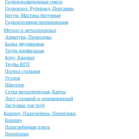
Гидроизоляционные смеси
Гидроизол, Рубероид, Пергамин
Битум, Мастика битумная
Гидроизоляция проникающая
Металл и металлопрокат
Арматура, Проволока
Балка двутавровая
Труба профильная
Круг, Квадрат
Трубы ВГП
Полоса стальная
Уголок
Швеллер
Сетка металлическая, Карты
Лист стальной и оцинкованный
Заглушки для труб
Кирпич, Пазогребень, Пеноблоки
Кирпич
Пазогребневая плита
Пеноблоки