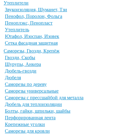
Утеплители
Звукоизоляция, Шуманет, Тзи
Пенофол, Поролон, Фольга
Пеноплэкс, Пенопласт
Утеплитель
Ютафол, Изоспан, Изовек
Сетка фасадная защитная
Саморезы, Гвозди, Крепёж
Гвозди, Скобы
Шурупы, Анкера
Дюбель-гвозди
Дюбеля
Саморезы по дереву
Саморезы универсальные
Саморезы с прессшайбой для металла
Дюбель для теплоизоляции
Болты, гайки, шпильки, шайбы
Перфорированная лента
Крепежные уголки
Саморезы для кровли