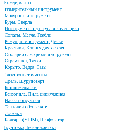
Инструменты
Измерительный инструмент
Малярные инструменты
Буры, Сверла
Инструмент штукатура и каменщика
Лопаты, Метла, Грабли
Режущий инструмент, Диски
Крестики, Клинья для кафеля
Столярно слесарный инструмент
Стремянки, Тачки
Корыто, Ведра, Тазы
Электроинструменты
Дрель, Шуруповерт
Бетономешалки
Бензопила, Пила циркулярная
Насос погружной
Тепловой обогреватель
Лобзики
Болгарка(УШМ), Перфоратор
Грунтовка, Бетоноконтакт