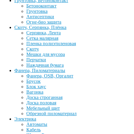
Грунтовка, Бетоноконтакт
Бетоноконтакт
Грунтовка
Антисептики
Огне-био защита
Скотч, Серпянка, Плёнка
Серпянка, Лента
Сетка малярная
Пленка полиэтиленовая
Скотч
Мешки для мусора
Перчатки
Наждачная бумага
Фанера, Пиломатериалы
Фанера, OSB, Оргалит
Брусок
Блок хаус
Вагонка
Доска строганная
Доска половая
Мебельный щит
Обрезной пиломатериал
Электрика
Автоматы
Кабель