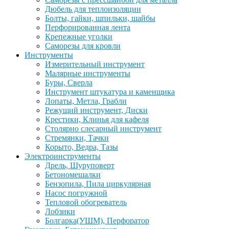
Дюбель для теплоизоляции
Болты, гайки, шпильки, шайбы
Перфорированная лента
Крепежные уголки
Саморезы для кровли
Инструменты
Измерительный инструмент
Малярные инструменты
Буры, Сверла
Инструмент штукатура и каменщика
Лопаты, Метла, Грабли
Режущий инструмент, Диски
Крестики, Клинья для кафеля
Столярно слесарный инструмент
Стремянки, Тачки
Корыто, Ведра, Тазы
Электроинструменты
Дрель, Шуруповерт
Бетономешалки
Бензопила, Пила циркулярная
Насос погружной
Тепловой обогреватель
Лобзики
Болгарка(УШМ), Перфоратор