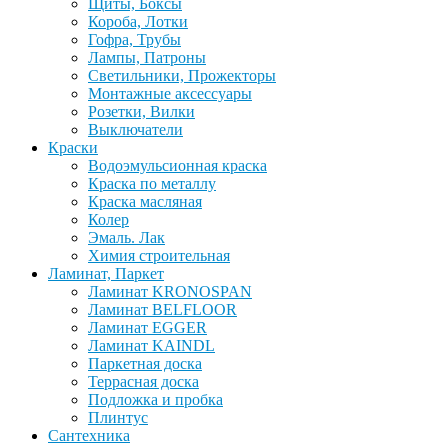
Щиты, Боксы
Короба, Лотки
Гофра, Трубы
Лампы, Патроны
Светильники, Прожекторы
Монтажные аксессуары
Розетки, Вилки
Выключатели
Краски
Водоэмульсионная краска
Краска по металлу
Краска масляная
Колер
Эмаль. Лак
Химия строительная
Ламинат, Паркет
Ламинат KRONOSPAN
Ламинат BELFLOOR
Ламинат EGGER
Ламинат KAINDL
Паркетная доска
Террасная доска
Подложка и пробка
Плинтус
Сантехника