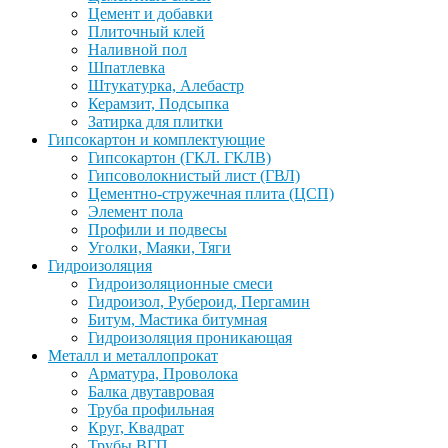
Цемент и добавки
Плиточный клей
Наливной пол
Шпатлевка
Штукатурка, Алебастр
Керамзит, Подсыпка
Затирка для плитки
Гипсокартон и комплектующие
Гипсокартон (ГКЛ. ГКЛВ)
Гипсоволокнистый лист (ГВЛ)
Цементно-стружечная плита (ЦСП)
Элемент пола
Профили и подвесы
Уголки, Маяки, Тяги
Гидроизоляция
Гидроизоляционные смеси
Гидроизол, Рубероид, Пергамин
Битум, Мастика битумная
Гидроизоляция проникающая
Металл и металлопрокат
Арматура, Проволока
Балка двутавровая
Труба профильная
Круг, Квадрат
Трубы ВГП