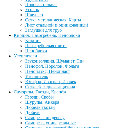
Полоса стальная
Уголок
Швеллер
Сетка металлическая, Карты
Лист стальной и оцинкованный
Заглушки для труб
Кирпич, Пазогребень, Пеноблоки
Кирпич
Пазогребневая плита
Пеноблоки
Утеплители
Звукоизоляция, Шуманет, Тзи
Пенофол, Поролон, Фольга
Пеноплэкс, Пенопласт
Утеплитель
Ютафол, Изоспан, Изовек
Сетка фасадная защитная
Саморезы, Гвозди, Крепёж
Гвозди, Скобы
Шурупы, Анкера
Дюбель-гвозди
Дюбеля
Саморезы по дереву
Саморезы универсальные
Саморезы с прессшайбой для металла