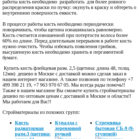
работы кисть необходимо разработать для более ровного
распределения краски по пучку: окунуть в краску и обтереть о
внутреннюю поверхность емкости.
В процессе работы кисть необходимо периодически
поворачивать, чтобы щетина изнашивалась равномерно.
Кисть считается изношенной при потертости волоса более
60% по длине. Перед длительным перерывом в работе кисть
нужно очистить. Чтобы избежать появления грибков,
высушенную кисть необходимо хранить в пергаментной
бумаге.
Купить кисть флейцевая разм. 2,5 (щетина: длина 48, толщ.
12мм) дешево в Москве с доставкой можно сделав заказ в
нашем интернет магазине. А также позвонив по телефону +7
499 398 21 19, +7 963 970 67 05. Мы всегда рады помочь!!
Также в нашем магазине Вы сможете купить стройматериалы
дешево по оптовым ценам с доставкой в Москве и области!!
Мы работаем для Вас!!
Стройматериалы из похожих групп:
Кисть
Кувалда с
Стремянка
радиаторная
деревянной
бытовая СБ-9 (9-
разм.3 (щетина:
ручкой
ступеней)