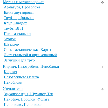
Металл и металлопрокат
Арматура, Проволока
Балка двутавровая
Труба профильная
Круг, Квадрат
Трубы ВГП
Полоса стальная
Уголок
Швеллер
Сетка металлическая, Карты
Лист стальной и оцинкованный
Заглушки для труб
Кирпич, Пазогребень, Пеноблоки
Кирпич
Пазогребневая плита
Пеноблоки
Утеплители
Звукоизоляция, Шуманет, Тзи
Пенофол, Поролон, Фольга
Пеноплэкс, Пенопласт