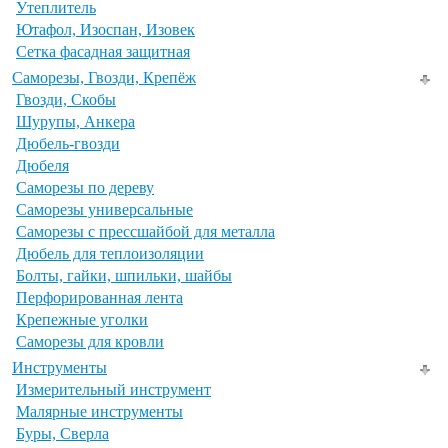
Утеплитель
Ютафол, Изоспан, Изовек
Сетка фасадная защитная
Саморезы, Гвозди, Крепёж
Гвозди, Скобы
Шурупы, Анкера
Дюбель-гвозди
Дюбеля
Саморезы по дереву
Саморезы универсальные
Саморезы с прессшайбой для металла
Дюбель для теплоизоляции
Болты, гайки, шпильки, шайбы
Перфорированная лента
Крепежные уголки
Саморезы для кровли
Инструменты
Измерительный инструмент
Малярные инструменты
Буры, Сверла