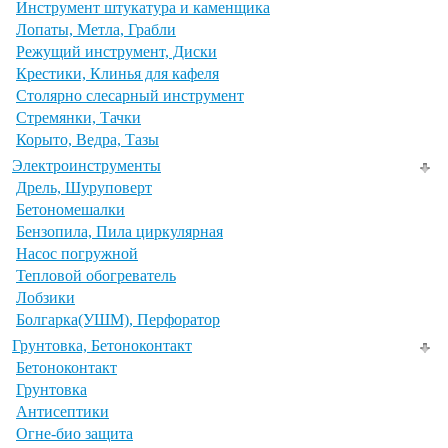
Инструмент штукатура и каменщика
Лопаты, Метла, Грабли
Режущий инструмент, Диски
Крестики, Клинья для кафеля
Столярно слесарный инструмент
Стремянки, Тачки
Корыто, Ведра, Тазы
Электроинструменты
Дрель, Шуруповерт
Бетономешалки
Бензопила, Пила циркулярная
Насос погружной
Тепловой обогреватель
Лобзики
Болгарка(УШМ), Перфоратор
Грунтовка, Бетоноконтакт
Бетоноконтакт
Грунтовка
Антисептики
Огне-био защита