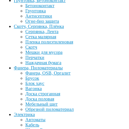
Грунтовка, Бетоноконтакт
Бетоноконтакт
Грунтовка
Антисептики
Огне-био защита
Скотч, Серпянка, Плёнка
Серпянка, Лента
Сетка малярная
Пленка полиэтиленовая
Скотч
Мешки для мусора
Перчатки
Наждачная бумага
Фанера, Пиломатериалы
Фанера, OSB, Оргалит
Брусок
Блок хаус
Вагонка
Доска строганная
Доска половая
Мебельный щит
Обрезной пиломатериал
Электрика
Автоматы
Кабель