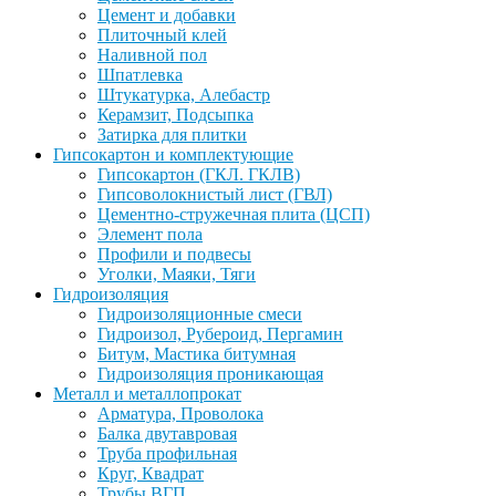
Цемент и добавки
Плиточный клей
Наливной пол
Шпатлевка
Штукатурка, Алебастр
Керамзит, Подсыпка
Затирка для плитки
Гипсокартон и комплектующие
Гипсокартон (ГКЛ. ГКЛВ)
Гипсоволокнистый лист (ГВЛ)
Цементно-стружечная плита (ЦСП)
Элемент пола
Профили и подвесы
Уголки, Маяки, Тяги
Гидроизоляция
Гидроизоляционные смеси
Гидроизол, Рубероид, Пергамин
Битум, Мастика битумная
Гидроизоляция проникающая
Металл и металлопрокат
Арматура, Проволока
Балка двутавровая
Труба профильная
Круг, Квадрат
Трубы ВГП