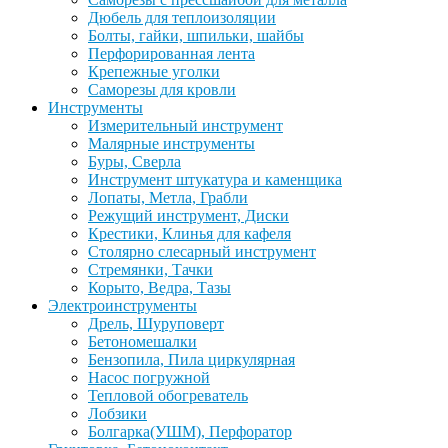
Дюбель для теплоизоляции
Болты, гайки, шпильки, шайбы
Перфорированная лента
Крепежные уголки
Саморезы для кровли
Инструменты
Измерительный инструмент
Малярные инструменты
Буры, Сверла
Инструмент штукатура и каменщика
Лопаты, Метла, Грабли
Режущий инструмент, Диски
Крестики, Клинья для кафеля
Столярно слесарный инструмент
Стремянки, Тачки
Корыто, Ведра, Тазы
Электроинструменты
Дрель, Шуруповерт
Бетономешалки
Бензопила, Пила циркулярная
Насос погружной
Тепловой обогреватель
Лобзики
Болгарка(УШМ), Перфоратор