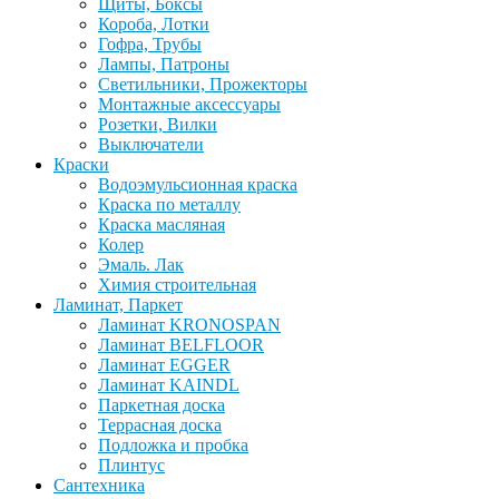
Щиты, Боксы
Короба, Лотки
Гофра, Трубы
Лампы, Патроны
Светильники, Прожекторы
Монтажные аксессуары
Розетки, Вилки
Выключатели
Краски
Водоэмульсионная краска
Краска по металлу
Краска масляная
Колер
Эмаль. Лак
Химия строительная
Ламинат, Паркет
Ламинат KRONOSPAN
Ламинат BELFLOOR
Ламинат EGGER
Ламинат KAINDL
Паркетная доска
Террасная доска
Подложка и пробка
Плинтус
Сантехника