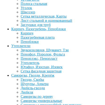
Полоса стальная
Уголок
Швеллер
Сетка металлическая, Карты
Лист стальной и оцинкованный
Заглушки для труб
Кирпич, Пазогребень, Пеноблоки
Кирпич
Пазогребневая плита
Пеноблоки
Утеплители
Звукоизоляция, Шуманет, Тзи
Пенофол, Поролон, Фольга
Пеноплэкс, Пенопласт
Утеплитель
Ютафол, Изоспан, Изовек
Сетка фасадная защитная
Саморезы, Гвозди, Крепёж
Гвозди, Скобы
Шурупы, Анкера
Дюбель-гвозди
Дюбеля
Саморезы по дереву
Саморезы универсальные
Саморезы с прессшайбой для металла