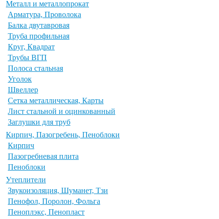
Металл и металлопрокат
Арматура, Проволока
Балка двутавровая
Труба профильная
Круг, Квадрат
Трубы ВГП
Полоса стальная
Уголок
Швеллер
Сетка металлическая, Карты
Лист стальной и оцинкованный
Заглушки для труб
Кирпич, Пазогребень, Пеноблоки
Кирпич
Пазогребневая плита
Пеноблоки
Утеплители
Звукоизоляция, Шуманет, Тзи
Пенофол, Поролон, Фольга
Пеноплэкс, Пенопласт