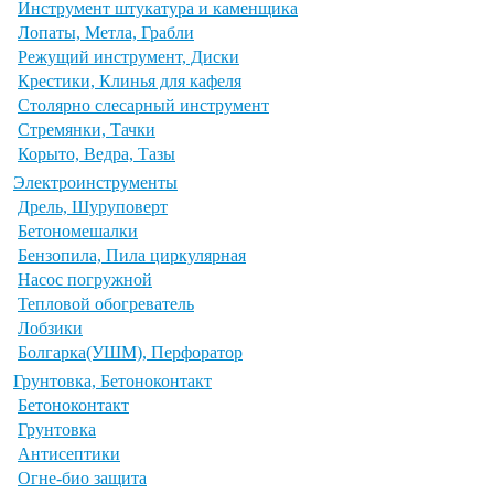
Инструмент штукатура и каменщика
Лопаты, Метла, Грабли
Режущий инструмент, Диски
Крестики, Клинья для кафеля
Столярно слесарный инструмент
Стремянки, Тачки
Корыто, Ведра, Тазы
Электроинструменты
Дрель, Шуруповерт
Бетономешалки
Бензопила, Пила циркулярная
Насос погружной
Тепловой обогреватель
Лобзики
Болгарка(УШМ), Перфоратор
Грунтовка, Бетоноконтакт
Бетоноконтакт
Грунтовка
Антисептики
Огне-био защита