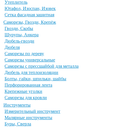
Утеплитель
Ютафол, Изоспан, Изовек
Сетка фасадная защитная
Саморезы, Гвозди, Крепёж
Гвозди, Скобы
Шурупы, Анкера
Дюбель-гвозди
Дюбеля
Саморезы по дереву
Саморезы универсальные
Саморезы с прессшайбой для металла
Дюбель для теплоизоляции
Болты, гайки, шпильки, шайбы
Перфорированная лента
Крепежные уголки
Саморезы для кровли
Инструменты
Измерительный инструмент
Малярные инструменты
Буры, Сверла