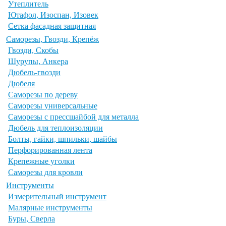
Утеплитель
Ютафол, Изоспан, Изовек
Сетка фасадная защитная
Саморезы, Гвозди, Крепёж
Гвозди, Скобы
Шурупы, Анкера
Дюбель-гвозди
Дюбеля
Саморезы по дереву
Саморезы универсальные
Саморезы с прессшайбой для металла
Дюбель для теплоизоляции
Болты, гайки, шпильки, шайбы
Перфорированная лента
Крепежные уголки
Саморезы для кровли
Инструменты
Измерительный инструмент
Малярные инструменты
Буры, Сверла