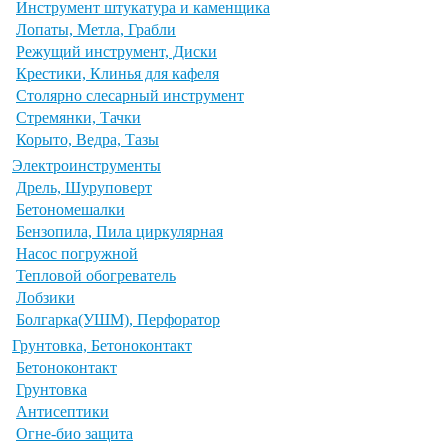
Инструмент штукатура и каменщика
Лопаты, Метла, Грабли
Режущий инструмент, Диски
Крестики, Клинья для кафеля
Столярно слесарный инструмент
Стремянки, Тачки
Корыто, Ведра, Тазы
Электроинструменты
Дрель, Шуруповерт
Бетономешалки
Бензопила, Пила циркулярная
Насос погружной
Тепловой обогреватель
Лобзики
Болгарка(УШМ), Перфоратор
Грунтовка, Бетоноконтакт
Бетоноконтакт
Грунтовка
Антисептики
Огне-био защита