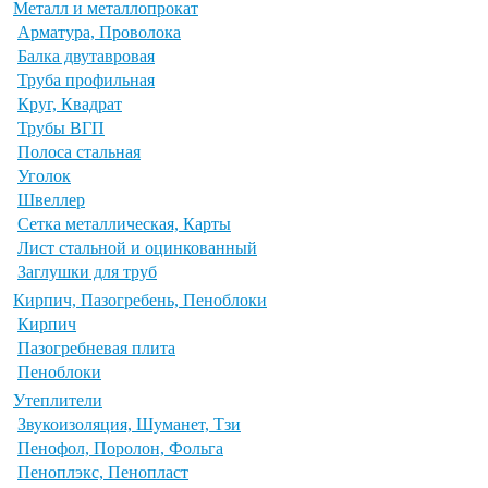
Металл и металлопрокат
Арматура, Проволока
Балка двутавровая
Труба профильная
Круг, Квадрат
Трубы ВГП
Полоса стальная
Уголок
Швеллер
Сетка металлическая, Карты
Лист стальной и оцинкованный
Заглушки для труб
Кирпич, Пазогребень, Пеноблоки
Кирпич
Пазогребневая плита
Пеноблоки
Утеплители
Звукоизоляция, Шуманет, Тзи
Пенофол, Поролон, Фольга
Пеноплэкс, Пенопласт