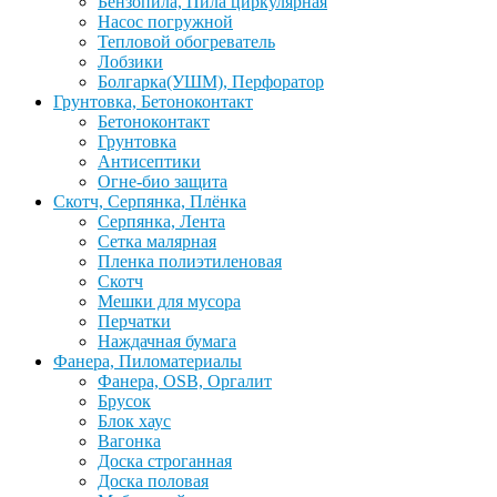
Бензопила, Пила циркулярная
Насос погружной
Тепловой обогреватель
Лобзики
Болгарка(УШМ), Перфоратор
Грунтовка, Бетоноконтакт
Бетоноконтакт
Грунтовка
Антисептики
Огне-био защита
Скотч, Серпянка, Плёнка
Серпянка, Лента
Сетка малярная
Пленка полиэтиленовая
Скотч
Мешки для мусора
Перчатки
Наждачная бумага
Фанера, Пиломатериалы
Фанера, OSB, Оргалит
Брусок
Блок хаус
Вагонка
Доска строганная
Доска половая