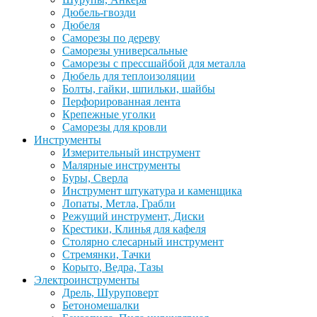
Дюбель-гвозди
Дюбеля
Саморезы по дереву
Саморезы универсальные
Саморезы с прессшайбой для металла
Дюбель для теплоизоляции
Болты, гайки, шпильки, шайбы
Перфорированная лента
Крепежные уголки
Саморезы для кровли
Инструменты
Измерительный инструмент
Малярные инструменты
Буры, Сверла
Инструмент штукатура и каменщика
Лопаты, Метла, Грабли
Режущий инструмент, Диски
Крестики, Клинья для кафеля
Столярно слесарный инструмент
Стремянки, Тачки
Корыто, Ведра, Тазы
Электроинструменты
Дрель, Шуруповерт
Бетономешалки