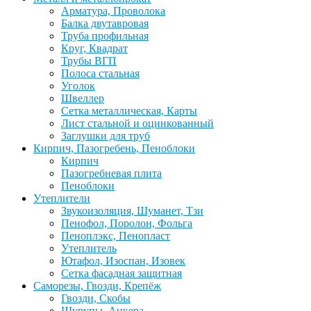
Арматура, Проволока
Балка двутавровая
Труба профильная
Круг, Квадрат
Трубы ВГП
Полоса стальная
Уголок
Швеллер
Сетка металлическая, Карты
Лист стальной и оцинкованный
Заглушки для труб
Кирпич, Пазогребень, Пеноблоки
Кирпич
Пазогребневая плита
Пеноблоки
Утеплители
Звукоизоляция, Шуманет, Тзи
Пенофол, Поролон, Фольга
Пеноплэкс, Пенопласт
Утеплитель
Ютафол, Изоспан, Изовек
Сетка фасадная защитная
Саморезы, Гвозди, Крепёж
Гвозди, Скобы
Шурупы, Анкера