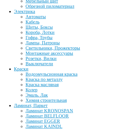
Мебельный щит
Обрезной пиломатериал
Электрика
Автоматы
Кабель
Щиты, Боксы
Короба, Лотки
Гофра, Трубы
Лампы, Патроны
Светильники, Прожекторы
Монтажные аксессуары
Розетки, Вилки
Выключатели
Краски
Водоэмульсионная краска
Краска по металлу
Краска масляная
Колер
Эмаль. Лак
Химия строительная
Ламинат, Паркет
Ламинат KRONOSPAN
Ламинат BELFLOOR
Ламинат EGGER
Ламинат KAINDL