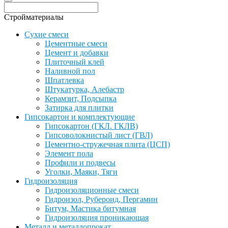
Стройматериалы
Сухие смеси
Цементные смеси
Цемент и добавки
Плиточный клей
Наливной пол
Шпатлевка
Штукатурка, Алебастр
Керамзит, Подсыпка
Затирка для плитки
Гипсокартон и комплектующие
Гипсокартон (ГКЛ. ГКЛВ)
Гипсоволокнистый лист (ГВЛ)
Цементно-стружечная плита (ЦСП)
Элемент пола
Профили и подвесы
Уголки, Маяки, Тяги
Гидроизоляция
Гидроизоляционные смеси
Гидроизол, Рубероид, Пергамин
Битум, Мастика битумная
Гидроизоляция проникающая
Металл и металлопрокат