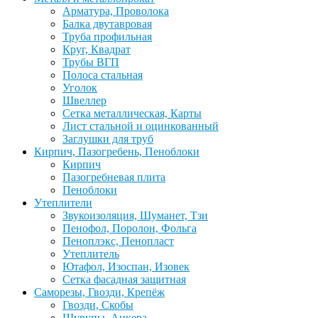
Арматура, Проволока
Балка двутавровая
Труба профильная
Круг, Квадрат
Трубы ВГП
Полоса стальная
Уголок
Швеллер
Сетка металлическая, Карты
Лист стальной и оцинкованный
Заглушки для труб
Кирпич, Пазогребень, Пеноблоки
Кирпич
Пазогребневая плита
Пеноблоки
Утеплители
Звукоизоляция, Шуманет, Тзи
Пенофол, Поролон, Фольга
Пеноплэкс, Пенопласт
Утеплитель
Ютафол, Изоспан, Изовек
Сетка фасадная защитная
Саморезы, Гвозди, Крепёж
Гвозди, Скобы
Шурупы, Анкера