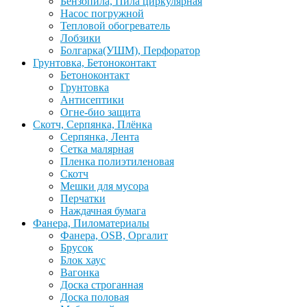
Бензопила, Пила циркулярная
Насос погружной
Тепловой обогреватель
Лобзики
Болгарка(УШМ), Перфоратор
Грунтовка, Бетоноконтакт
Бетоноконтакт
Грунтовка
Антисептики
Огне-био защита
Скотч, Серпянка, Плёнка
Серпянка, Лента
Сетка малярная
Пленка полиэтиленовая
Скотч
Мешки для мусора
Перчатки
Наждачная бумага
Фанера, Пиломатериалы
Фанера, OSB, Оргалит
Брусок
Блок хаус
Вагонка
Доска строганная
Доска половая