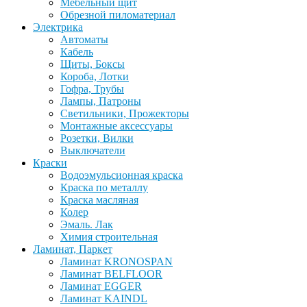
Мебельный щит
Обрезной пиломатериал
Электрика
Автоматы
Кабель
Щиты, Боксы
Короба, Лотки
Гофра, Трубы
Лампы, Патроны
Светильники, Прожекторы
Монтажные аксессуары
Розетки, Вилки
Выключатели
Краски
Водоэмульсионная краска
Краска по металлу
Краска масляная
Колер
Эмаль. Лак
Химия строительная
Ламинат, Паркет
Ламинат KRONOSPAN
Ламинат BELFLOOR
Ламинат EGGER
Ламинат KAINDL