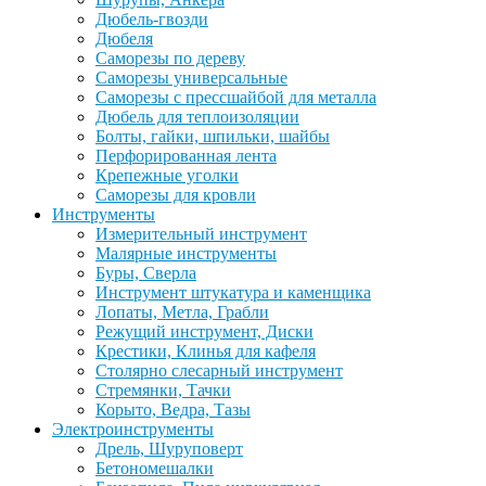
Дюбель-гвозди
Дюбеля
Саморезы по дереву
Саморезы универсальные
Саморезы с прессшайбой для металла
Дюбель для теплоизоляции
Болты, гайки, шпильки, шайбы
Перфорированная лента
Крепежные уголки
Саморезы для кровли
Инструменты
Измерительный инструмент
Малярные инструменты
Буры, Сверла
Инструмент штукатура и каменщика
Лопаты, Метла, Грабли
Режущий инструмент, Диски
Крестики, Клинья для кафеля
Столярно слесарный инструмент
Стремянки, Тачки
Корыто, Ведра, Тазы
Электроинструменты
Дрель, Шуруповерт
Бетономешалки