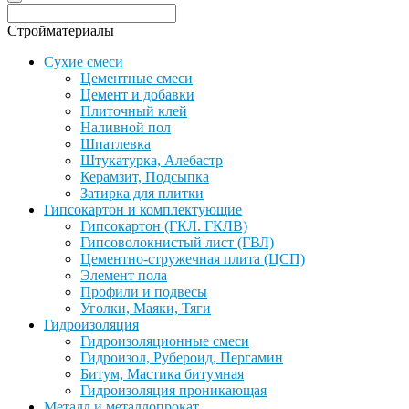
Стройматериалы
Сухие смеси
Цементные смеси
Цемент и добавки
Плиточный клей
Наливной пол
Шпатлевка
Штукатурка, Алебастр
Керамзит, Подсыпка
Затирка для плитки
Гипсокартон и комплектующие
Гипсокартон (ГКЛ. ГКЛВ)
Гипсоволокнистый лист (ГВЛ)
Цементно-стружечная плита (ЦСП)
Элемент пола
Профили и подвесы
Уголки, Маяки, Тяги
Гидроизоляция
Гидроизоляционные смеси
Гидроизол, Рубероид, Пергамин
Битум, Мастика битумная
Гидроизоляция проникающая
Металл и металлопрокат