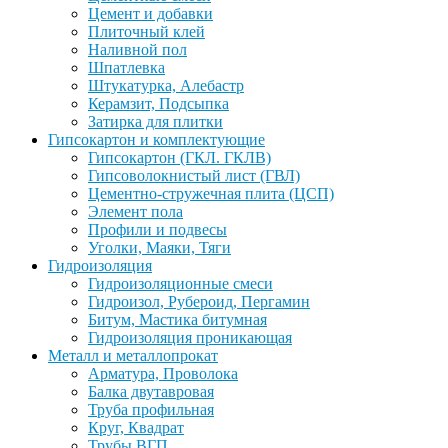
Цемент и добавки
Плиточный клей
Наливной пол
Шпатлевка
Штукатурка, Алебастр
Керамзит, Подсыпка
Затирка для плитки
Гипсокартон и комплектующие
Гипсокартон (ГКЛ. ГКЛВ)
Гипсоволокнистый лист (ГВЛ)
Цементно-стружечная плита (ЦСП)
Элемент пола
Профили и подвесы
Уголки, Маяки, Тяги
Гидроизоляция
Гидроизоляционные смеси
Гидроизол, Рубероид, Пергамин
Битум, Мастика битумная
Гидроизоляция проникающая
Металл и металлопрокат
Арматура, Проволока
Балка двутавровая
Труба профильная
Круг, Квадрат
Трубы ВГП