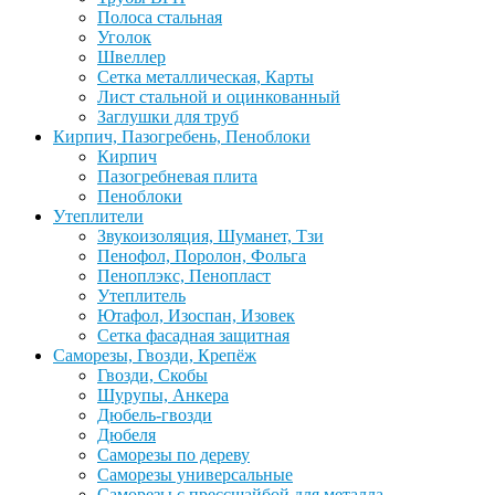
Полоса стальная
Уголок
Швеллер
Сетка металлическая, Карты
Лист стальной и оцинкованный
Заглушки для труб
Кирпич, Пазогребень, Пеноблоки
Кирпич
Пазогребневая плита
Пеноблоки
Утеплители
Звукоизоляция, Шуманет, Тзи
Пенофол, Поролон, Фольга
Пеноплэкс, Пенопласт
Утеплитель
Ютафол, Изоспан, Изовек
Сетка фасадная защитная
Саморезы, Гвозди, Крепёж
Гвозди, Скобы
Шурупы, Анкера
Дюбель-гвозди
Дюбеля
Саморезы по дереву
Саморезы универсальные
Саморезы с прессшайбой для металла