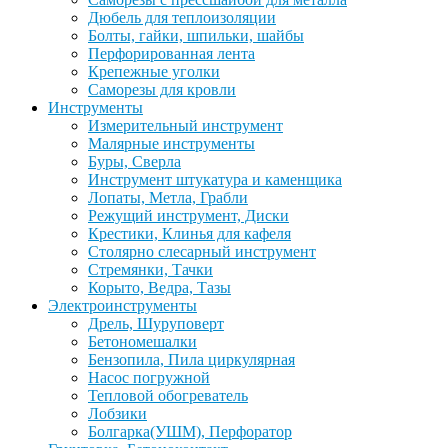
Дюбель для теплоизоляции
Болты, гайки, шпильки, шайбы
Перфорированная лента
Крепежные уголки
Саморезы для кровли
Инструменты
Измерительный инструмент
Малярные инструменты
Буры, Сверла
Инструмент штукатура и каменщика
Лопаты, Метла, Грабли
Режущий инструмент, Диски
Крестики, Клинья для кафеля
Столярно слесарный инструмент
Стремянки, Тачки
Корыто, Ведра, Тазы
Электроинструменты
Дрель, Шуруповерт
Бетономешалки
Бензопила, Пила циркулярная
Насос погружной
Тепловой обогреватель
Лобзики
Болгарка(УШМ), Перфоратор