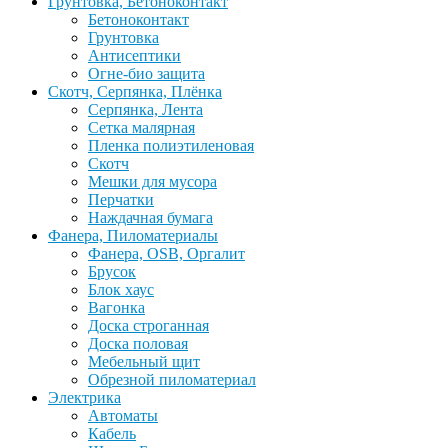
Грунтовка, Бетоноконтакт
Бетоноконтакт
Грунтовка
Антисептики
Огне-био защита
Скотч, Серпянка, Плёнка
Серпянка, Лента
Сетка малярная
Пленка полиэтиленовая
Скотч
Мешки для мусора
Перчатки
Наждачная бумага
Фанера, Пиломатериалы
Фанера, OSB, Оргалит
Брусок
Блок хаус
Вагонка
Доска строганная
Доска половая
Мебельный щит
Обрезной пиломатериал
Электрика
Автоматы
Кабель