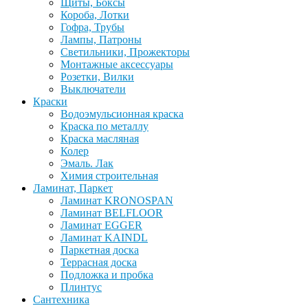
Щиты, Боксы
Короба, Лотки
Гофра, Трубы
Лампы, Патроны
Светильники, Прожекторы
Монтажные аксессуары
Розетки, Вилки
Выключатели
Краски
Водоэмульсионная краска
Краска по металлу
Краска масляная
Колер
Эмаль. Лак
Химия строительная
Ламинат, Паркет
Ламинат KRONOSPAN
Ламинат BELFLOOR
Ламинат EGGER
Ламинат KAINDL
Паркетная доска
Террасная доска
Подложка и пробка
Плинтус
Сантехника