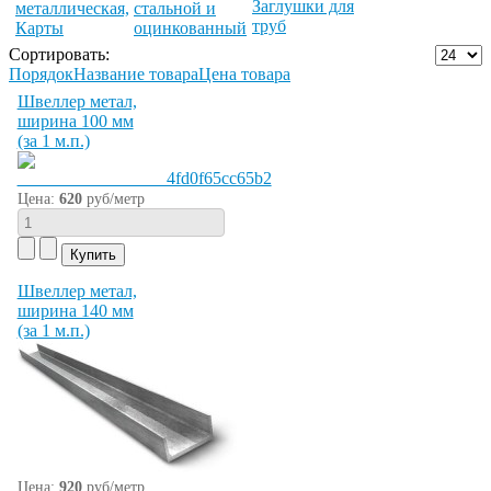
Заглушки для
металлическая,
стальной и
труб
Карты
оцинкованный
Сортировать:
Порядок
Название товара
Цена товара
Швеллер метал,
ширина 100 мм
(за 1 м.п.)
Цена:
620
руб/метр
Швеллер метал,
ширина 140 мм
(за 1 м.п.)
Цена:
920
руб/метр