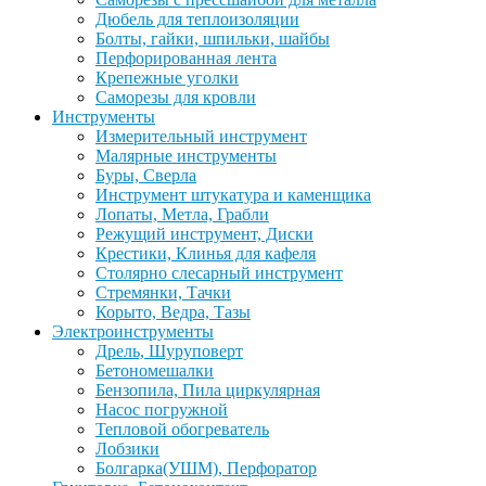
Дюбель для теплоизоляции
Болты, гайки, шпильки, шайбы
Перфорированная лента
Крепежные уголки
Саморезы для кровли
Инструменты
Измерительный инструмент
Малярные инструменты
Буры, Сверла
Инструмент штукатура и каменщика
Лопаты, Метла, Грабли
Режущий инструмент, Диски
Крестики, Клинья для кафеля
Столярно слесарный инструмент
Стремянки, Тачки
Корыто, Ведра, Тазы
Электроинструменты
Дрель, Шуруповерт
Бетономешалки
Бензопила, Пила циркулярная
Насос погружной
Тепловой обогреватель
Лобзики
Болгарка(УШМ), Перфоратор