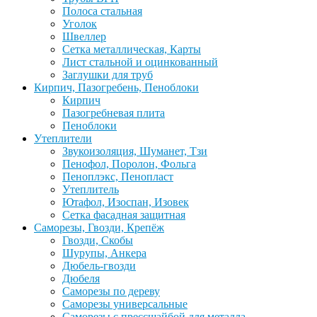
Полоса стальная
Уголок
Швеллер
Сетка металлическая, Карты
Лист стальной и оцинкованный
Заглушки для труб
Кирпич, Пазогребень, Пеноблоки
Кирпич
Пазогребневая плита
Пеноблоки
Утеплители
Звукоизоляция, Шуманет, Тзи
Пенофол, Поролон, Фольга
Пеноплэкс, Пенопласт
Утеплитель
Ютафол, Изоспан, Изовек
Сетка фасадная защитная
Саморезы, Гвозди, Крепёж
Гвозди, Скобы
Шурупы, Анкера
Дюбель-гвозди
Дюбеля
Саморезы по дереву
Саморезы универсальные
Саморезы с прессшайбой для металла