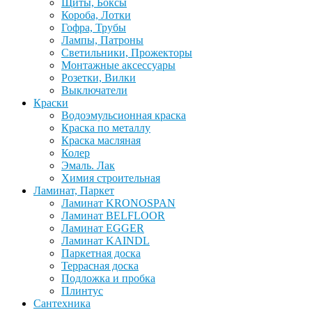
Щиты, Боксы
Короба, Лотки
Гофра, Трубы
Лампы, Патроны
Светильники, Прожекторы
Монтажные аксессуары
Розетки, Вилки
Выключатели
Краски
Водоэмульсионная краска
Краска по металлу
Краска масляная
Колер
Эмаль. Лак
Химия строительная
Ламинат, Паркет
Ламинат KRONOSPAN
Ламинат BELFLOOR
Ламинат EGGER
Ламинат KAINDL
Паркетная доска
Террасная доска
Подложка и пробка
Плинтус
Сантехника