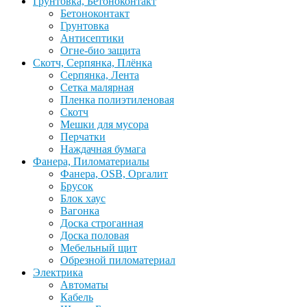
Грунтовка, Бетоноконтакт
Бетоноконтакт
Грунтовка
Антисептики
Огне-био защита
Скотч, Серпянка, Плёнка
Серпянка, Лента
Сетка малярная
Пленка полиэтиленовая
Скотч
Мешки для мусора
Перчатки
Наждачная бумага
Фанера, Пиломатериалы
Фанера, OSB, Оргалит
Брусок
Блок хаус
Вагонка
Доска строганная
Доска половая
Мебельный щит
Обрезной пиломатериал
Электрика
Автоматы
Кабель