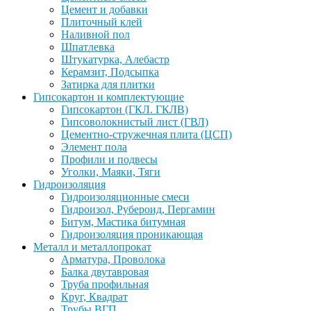
Цемент и добавки
Плиточный клей
Наливной пол
Шпатлевка
Штукатурка, Алебастр
Керамзит, Подсыпка
Затирка для плитки
Гипсокартон и комплектующие
Гипсокартон (ГКЛ. ГКЛВ)
Гипсоволокнистый лист (ГВЛ)
Цементно-стружечная плита (ЦСП)
Элемент пола
Профили и подвесы
Уголки, Маяки, Тяги
Гидроизоляция
Гидроизоляционные смеси
Гидроизол, Рубероид, Пергамин
Битум, Мастика битумная
Гидроизоляция проникающая
Металл и металлопрокат
Арматура, Проволока
Балка двутавровая
Труба профильная
Круг, Квадрат
Трубы ВГП